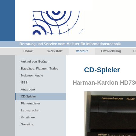
Beratung und Service vom Meister für Informationstechnik
Home
Werkstatt
Verkauf
Entwicklung
E
Ankauf von Geräten
CD-Spieler
Bausätze, Platinen, Trafos
Multiroom Audio
Harman-Kardon HD73
GBS
Angebote
CD-Spieler
Plattenspieler
Lautsprecher
Verstärker
Sonstige