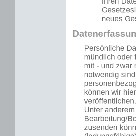
Ihren Dat
Gesetzesl
neues Ges
Datenerfassu
Persönliche Dat
mündlich oder 
mit - und zwar 
notwendig sin
personenbezoge
können wir hie
veröffentlichen
Unter anderem 
Bearbeitung/Be
zusenden könne