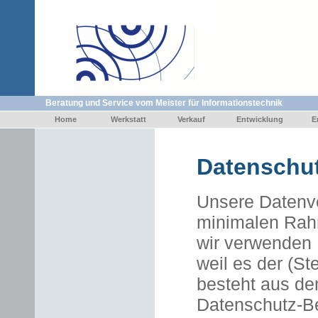
Beratung und Service vom Meister für Informationstechnik
Home
Werkstatt
Verkauf
Entwicklung
E
Datenschu
Unsere Datenve
minimalen Rahm
wir verwenden 
weil es der (St
besteht aus de
Datenschutz-Be