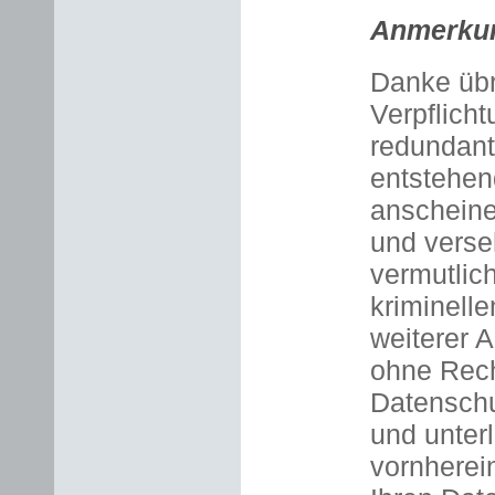
Anmerkun
Danke übr
Verpflich
redundant 
entstehen
anscheine
und verse
vermutlic
kriminell
weiterer A
ohne Rech
Datenschu
und unter
vornherei